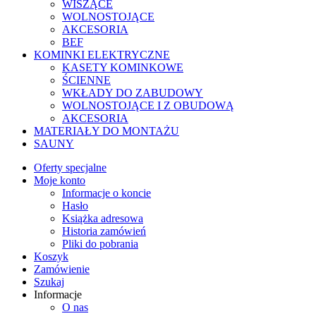
WISZĄCE
WOLNOSTOJĄCE
AKCESORIA
BEF
KOMINKI ELEKTRYCZNE
KASETY KOMINKOWE
ŚCIENNE
WKŁADY DO ZABUDOWY
WOLNOSTOJĄCE I Z OBUDOWĄ
AKCESORIA
MATERIAŁY DO MONTAŻU
SAUNY
Oferty specjalne
Moje konto
Informacje o koncie
Hasło
Książka adresowa
Historia zamówień
Pliki do pobrania
Koszyk
Zamówienie
Szukaj
Informacje
O nas