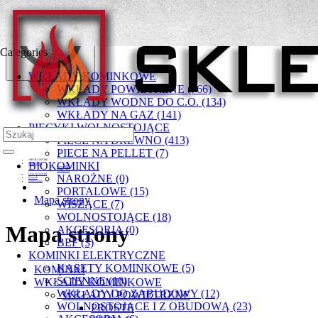
Categories
WKŁADY KOMINKOWE
WKŁADY POWIETRZNE (766)
WKŁADY WODNE DO C.O. (134)
WKŁADY NA GAZ (141)
PIECYKI WOLNOSTOJĄCE
PIECE NA DREWNO (413)
PIECE NA PELLET (7)
+48 501 549 300
BIOKOMINKI
Moje konto
Rejestracja
Zaloguj się
Lista życzeń (0)
NAROŻNE (0)
Koszyk
Zamówienie
PORTALOWE (15)
Mapa strony
WISZĄCE (7)
WOLNOSTOJĄCE (18)
Mapa strony
AKCESORIA (0)
BEF (3)
KOMINKI ELEKTRYCZNE
KASETY KOMINKOWE (5)
KOMINKI
ŚCIENNE (10)
WKŁADY KOMINKOWE
WKŁADY DO ZABUDOWY (12)
WKŁADY POWIETRZNE
WOLNOSTOJĄCE I Z OBUDOWĄ (23)
PROSTE