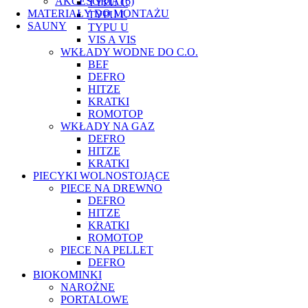
AKCESORIA (6)
TYPU C
MATERIAŁY DO MONTAŻU
TYPU L
SAUNY
TYPU U
VIS A VIS
WKŁADY WODNE DO C.O.
BEF
DEFRO
HITZE
KRATKI
ROMOTOP
WKŁADY NA GAZ
DEFRO
HITZE
KRATKI
PIECYKI WOLNOSTOJĄCE
PIECE NA DREWNO
DEFRO
HITZE
KRATKI
ROMOTOP
PIECE NA PELLET
DEFRO
BIOKOMINKI
NAROŻNE
PORTALOWE