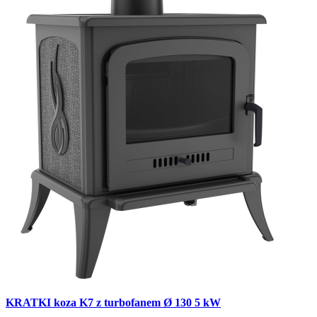
KRATKI koza K7 z turbofanem Ø 130 5 kW