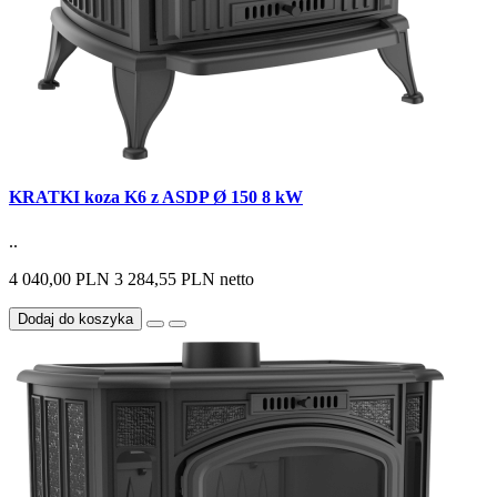
KRATKI koza K6 z ASDP Ø 150 8 kW
..
4 040,00 PLN
3 284,55 PLN netto
Dodaj do koszyka