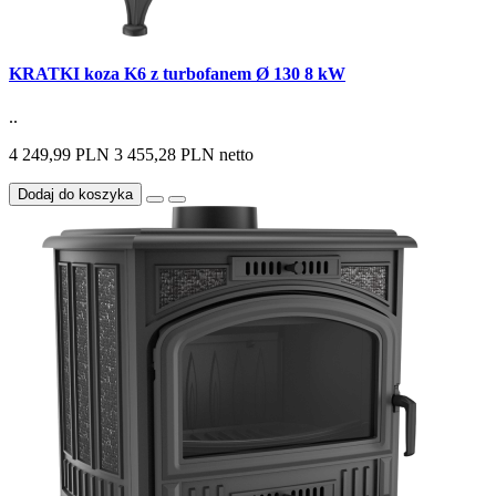
KRATKI koza K6 z turbofanem Ø 130 8 kW
..
4 249,99 PLN
3 455,28 PLN netto
Dodaj do koszyka