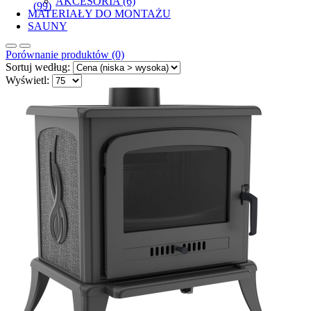
AKCESORIA (6)
(99)
MATERIAŁY DO MONTAŻU
SAUNY
Porównanie produktów (0)
Sortuj według:
Wyświetl: