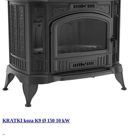
KRATKI koza K9 Ø 150 10 kW
..