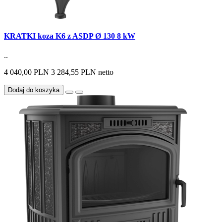
KRATKI koza K6 z ASDP Ø 130 8 kW
..
4 040,00 PLN
3 284,55 PLN netto
Dodaj do koszyka