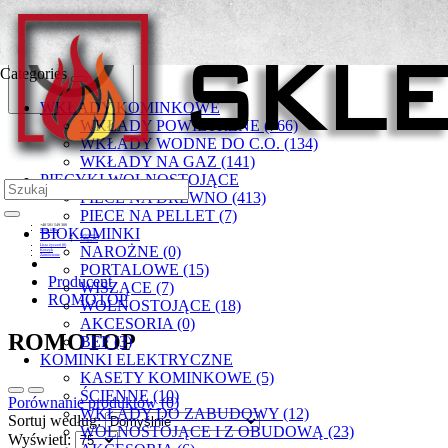
Categories
WKŁADY KOMINKOWE
WKŁADY POWIETRZNE (766)
WKŁADY WODNE DO C.O. (134)
WKŁADY NA GAZ (141)
PIECYKI WOLNOSTOJĄCE
PIECE NA DREWNO (413)
PIECE NA PELLET (7)
+48 501 549 300
BIOKOMINKI
Moje konto
Rejestracja
Zaloguj się
Lista życzeń (0)
NAROŻNE (0)
Koszyk
Zamówienie
PORTALOWE (15)
Producent
WISZĄCE (7)
ROMOTOP
WOLNOSTOJĄCE (18)
AKCESORIA (0)
ROMOTOP
BEF (3)
KOMINKI ELEKTRYCZNE
KASETY KOMINKOWE (5)
ŚCIENNE (10)
Porównanie produktów (0)
WKŁADY DO ZABUDOWY (12)
Sortuj według:
WOLNOSTOJĄCE I Z OBUDOWĄ (23)
Wyświetl: