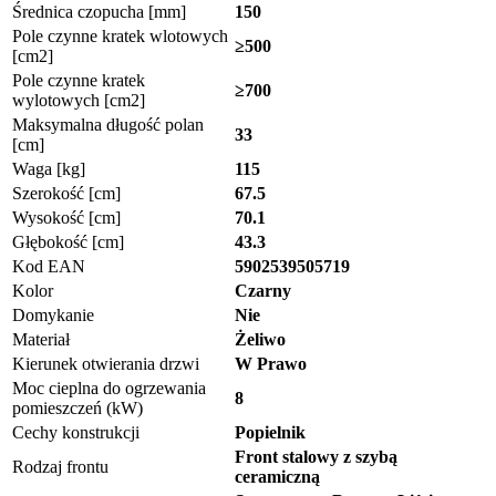
Średnica czopucha [mm]
150
Pole czynne kratek wlotowych
≥500
[cm2]
Pole czynne kratek
≥700
wylotowych [cm2]
Maksymalna długość polan
33
[cm]
Waga [kg]
115
Szerokość [cm]
67.5
Wysokość [cm]
70.1
Głębokość [cm]
43.3
Kod EAN
5902539505719
Kolor
Czarny
Domykanie
Nie
Materiał
Żeliwo
Kierunek otwierania drzwi
W Prawo
Moc cieplna do ogrzewania
8
pomieszczeń (kW)
Cechy konstrukcji
Popielnik
Front stalowy z szybą
Rodzaj frontu
ceramiczną