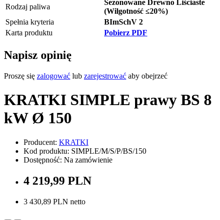
Sezonowane Drewno Liściaste
Rodzaj paliwa
(Wilgotność ≤20%)
Spełnia kryteria
BImSchV 2
Karta produktu
Pobierz PDF
Napisz opinię
Proszę się
zalogować
lub
zarejestrować
aby obejrzeć
KRATKI SIMPLE prawy BS 8
kW Ø 150
Producent:
KRATKI
Kod produktu: SIMPLE/M/S/P/BS/150
Dostępność: Na zamówienie
4 219,99 PLN
3 430,89 PLN netto