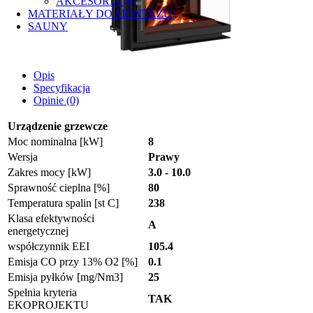
AKCESORIA (6)
MATERIAŁY DO MONTAŻU
SAUNY
Opis
Specyfikacja
Opinie (0)
Urządzenie grzewcze
Moc nominalna [kW]
8
Wersja
Prawy
Zakres mocy [kW]
3.0 - 10.0
Sprawność cieplna [%]
80
Temperatura spalin [st C]
238
Klasa efektywności
A
energetycznej
współczynnik EEI
105.4
Emisja CO przy 13% O2 [%]
0.1
Emisja pyłków [mg/Nm3]
25
Spełnia kryteria
TAK
EKOPROJEKTU