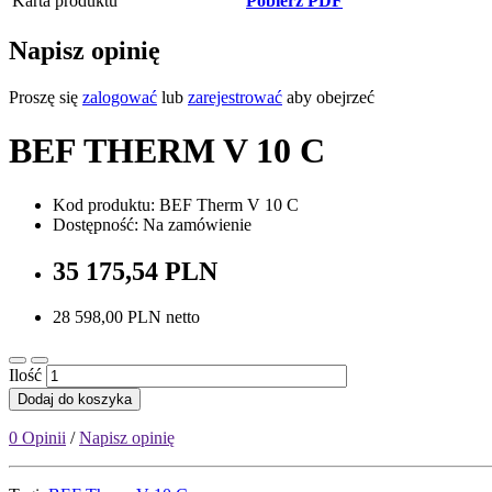
Karta produktu
Pobierz PDF
Napisz opinię
Proszę się
zalogować
lub
zarejestrować
aby obejrzeć
BEF THERM V 10 C
Kod produktu: BEF Therm V 10 C
Dostępność: Na zamówienie
35 175,54 PLN
28 598,00 PLN netto
Ilość
Dodaj do koszyka
0 Opinii
/
Napisz opinię