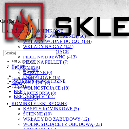
Categories
WKŁADY KOMINKOWE
WKŁADY POWIETRZNE (766)
WKŁADY WODNE DO C.O. (134)
WKŁADY NA GAZ (141)
PIECYKI WOLNOSTOJĄCE
PIECE NA DREWNO (413)
+48 501 549 300
PIECE NA PELLET (7)
Moje konto
BIOKOMINKI
Rejestracja
NAROŻNE (0)
Zaloguj się
PORTALOWE (15)
Lista życzeń (0)
WKŁADY POWIETRZNE
WISZĄCE (7)
Koszyk
TYPU C
Zamówienie
WOLNOSTOJĄCE (18)
BEF
AKCESORIA (0)
BEF THERM V 10 C
BEF (3)
KOMINKI ELEKTRYCZNE
KASETY KOMINKOWE (5)
ŚCIENNE (10)
WKŁADY DO ZABUDOWY (12)
WOLNOSTOJĄCE I Z OBUDOWĄ (23)