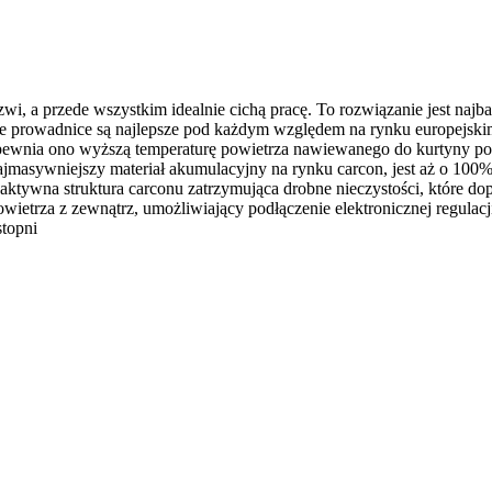
 a przede wszystkim idealnie cichą pracę. To rozwiązanie jest najba
e prowadnice są najlepsze pod każdym względem na rynku europejskim
apewnia ono wyższą temperaturę powietrza nawiewanego do kurtyny po
sywniejszy materiał akumulacyjny na rynku carcon, jest aż o 100% s
ktywna struktura carconu zatrzymująca drobne nieczystości, które dop
etrza z zewnątrz, umożliwiający podłączenie elektronicznej regulacj
topni