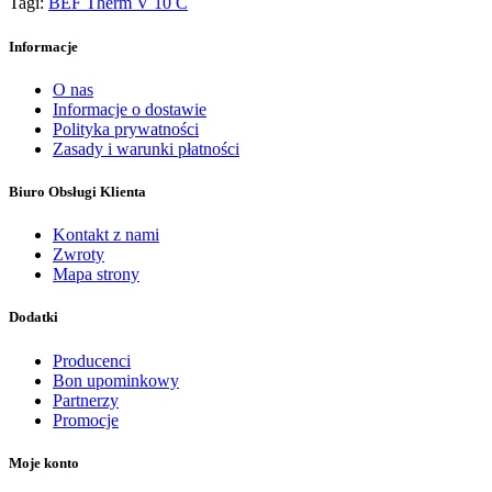
Tagi:
BEF Therm V 10 C
Informacje
O nas
Informacje o dostawie
Polityka prywatności
Zasady i warunki płatności
Biuro Obsługi Klienta
Kontakt z nami
Zwroty
Mapa strony
Dodatki
Producenci
Bon upominkowy
Partnerzy
Promocje
Moje konto