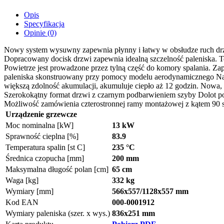
Opis
Specyfikacja
Opinie (0)
Nowy system wysuwny zapewnia płynny i łatwy w obsłudze ruch drzwi,
Dopracowany docisk drzwi zapewnia idealną szczelność paleniska. T
Powietrze jest prowadzone przez tylną część do komory spalania. Z
paleniska skonstruowany przy pomocy modelu aerodynamicznego Najma
większą zdolność akumulacji, akumuluje ciepło aż 12 godzin. Nowa, a
Szerokokątny format drzwi z czarnym podbarwieniem szyby Dolot powi
Możliwość zamówienia czterostronnej ramy montażowej z kątem 90 s
Urządzenie grzewcze
Moc nominalna [kW]
13 kW
Sprawność cieplna [%]
83.9
Temperatura spalin [st C]
235 °C
Średnica czopucha [mm]
200 mm
Maksymalna długość polan [cm]
65 cm
Waga [kg]
332 kg
Wymiary [mm]
566x557/1128x557 mm
Kod EAN
000-0001912
Wymiary paleniska (szer. x wys.)
836x251 mm