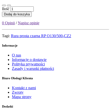
Ilość
Dodaj do koszyka
0 Opinii
/
Napisz opinię
Tagi:
Rura prosta czarna RP O130/500-CZ2
Informacje
O nas
Informacje o dostawie
Polityka prywatności
Zasady i warunki płatności
Biuro Obsługi Klienta
Kontakt z nami
Zwroty
Mapa strony
Dodatki