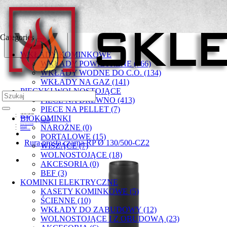
Categories
WKŁADY KOMINKOWE
WKŁADY POWIETRZNE (766)
WKŁADY WODNE DO C.O. (134)
WKŁADY NA GAZ (141)
PIECYKI WOLNOSTOJĄCE
PIECE NA DREWNO (413)
PIECE NA PELLET (7)
+48 501 549 300
BIOKOMINKI
Moje konto
Rejestracja
Zaloguj się
Lista życzeń (0)
NAROŻNE (0)
Koszyk
Zamówienie
PORTALOWE (15)
Rura prosta czarna RP Ø 130/500-CZ2
WISZĄCE (7)
WOLNOSTOJĄCE (18)
AKCESORIA (0)
BEF (3)
KOMINKI ELEKTRYCZNE
KASETY KOMINKOWE (5)
ŚCIENNE (10)
WKŁADY DO ZABUDOWY (12)
WOLNOSTOJĄCE I Z OBUDOWĄ (23)