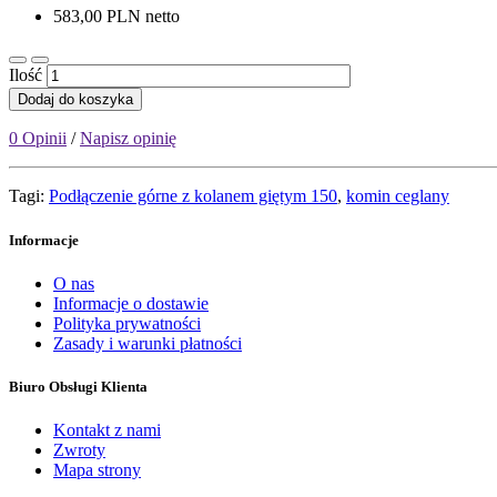
583,00 PLN netto
Ilość
Dodaj do koszyka
0 Opinii
/
Napisz opinię
Tagi:
Podłączenie górne z kolanem giętym 150
,
komin ceglany
Informacje
O nas
Informacje o dostawie
Polityka prywatności
Zasady i warunki płatności
Biuro Obsługi Klienta
Kontakt z nami
Zwroty
Mapa strony