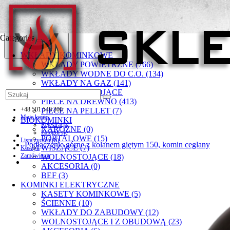
Categories
WKŁADY KOMINKOWE
WKŁADY POWIETRZNE (766)
WKŁADY WODNE DO C.O. (134)
WKŁADY NA GAZ (141)
PIECYKI WOLNOSTOJĄCE
PIECE NA DREWNO (413)
+48 501 549 300
PIECE NA PELLET (7)
Moje konto
BIOKOMINKI
Rejestracja
NAROŻNE (0)
Zaloguj się
PORTALOWE (15)
Lista życzeń (0)
Podłączenie górne z kolanem giętym 150, komin ceglany
WISZĄCE (7)
Koszyk
Zamówienie
WOLNOSTOJĄCE (18)
AKCESORIA (0)
BEF (3)
KOMINKI ELEKTRYCZNE
KASETY KOMINKOWE (5)
ŚCIENNE (10)
WKŁADY DO ZABUDOWY (12)
WOLNOSTOJĄCE I Z OBUDOWĄ (23)