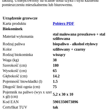
fakturą. Umiejscowiony na ścianie doda szyku i stylu każdemu
pomieszczeniu mieszkalnemu lub biurowemu.
Urządzenie grzewcze
Karta produktu
Pobierz PDF
Biokominek
stal malowana proszkowo + stal
Materiał wykonania
szlifowana
Rodzaj paliwa
biopaliwo - alkohol etylowy
Kolor
szlifowany + czarny
Rodzaj biokominka
wiszący
Waga (kg)
38
Szerokość (cm)
180
Wysokość (cm)
65
Głębokość (cm)
14.2
Pojemność biowkładki (l)
1.5
Długość linii ognia (cm)
75
Pojemnik na paliwo (wys x szer
5,2 x 30 x 10
x gł) (cm)
Kod EAN
5901350073896
Certyfikat TUV
tak