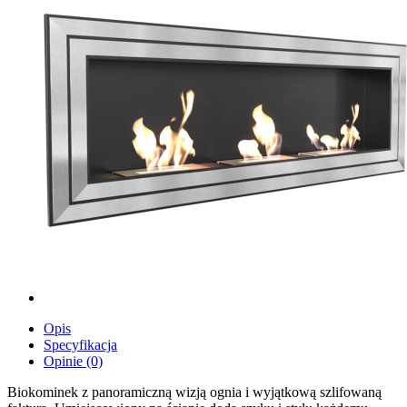
Opis
Specyfikacja
Opinie (0)
Biokominek z panoramiczną wizją ognia i wyjątkową szlifowaną