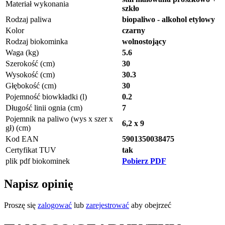
Materiał wykonania
szkło
Rodzaj paliwa
biopaliwo - alkohol etylowy
Kolor
czarny
Rodzaj biokominka
wolnostojący
Waga (kg)
5.6
Szerokość (cm)
30
Wysokość (cm)
30.3
Głębokość (cm)
30
Pojemność biowkładki (l)
0.2
Długość linii ognia (cm)
7
Pojemnik na paliwo (wys x szer x
6,2 x 9
gł) (cm)
Kod EAN
5901350038475
Certyfikat TUV
tak
plik pdf biokominek
Pobierz PDF
Napisz opinię
Proszę się
zalogować
lub
zarejestrować
aby obejrzeć