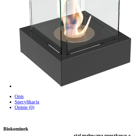
Opis
Specyfikacja
Opinie (0)
Biokominek
stal malowana proszkowo +