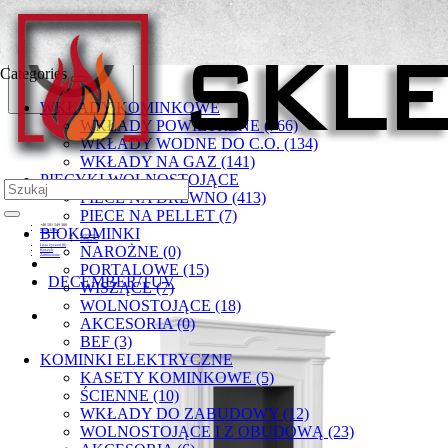
Categories
WKŁADY KOMINKOWE
WKŁADY POWIETRZNE (766)
WKŁADY WODNE DO C.O. (134)
WKŁADY NA GAZ (141)
PIECYKI WOLNOSTOJĄCE
PIECE NA DREWNO (413)
PIECE NA PELLET (7)
+48 501 549 300
BIOKOMINKI
Moje konto
Rejestracja
Zaloguj się
Lista życzeń (0)
NAROŻNE (0)
Koszyk
Zamówienie
PORTALOWE (15)
DECEMBER/TUV
WISZĄCE (7)
WOLNOSTOJĄCE (18)
AKCESORIA (0)
BEF (3)
KOMINKI ELEKTRYCZNE
KASETY KOMINKOWE (5)
ŚCIENNE (10)
WKŁADY DO ZABUDOWY (12)
WOLNOSTOJĄCE I Z OBUDOWĄ (23)