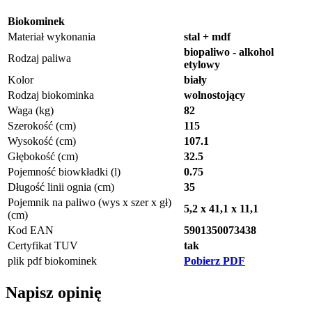
Biokominek
Materiał wykonania
stal + mdf
biopaliwo - alkohol
Rodzaj paliwa
etylowy
Kolor
biały
Rodzaj biokominka
wolnostojący
Waga (kg)
82
Szerokość (cm)
115
Wysokość (cm)
107.1
Głębokość (cm)
32.5
Pojemność biowkładki (l)
0.75
Długość linii ognia (cm)
35
Pojemnik na paliwo (wys x szer x gł)
5,2 x 41,1 x 11,1
(cm)
Kod EAN
5901350073438
Certyfikat TUV
tak
plik pdf biokominek
Pobierz PDF
Napisz opinię