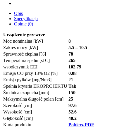
Opis
Specyfikacja
Opinie (0)
Urządzenie grzewcze
Moc nominalna [kW]
8
Zakres mocy [kW]
5.5 – 10.5
Sprawność cieplna [%]
78
Temperatura spalin [st C]
265
współczynnik EEI
102.79
Emisja CO przy 13% O2 [%]
0.08
Emisja pyłków [mg/Nm3]
21
Spełnia kryteria EKOPROJEKTU
Tak
Średnica czopucha [mm]
150
Maksymalna długość polan [cm]
25
Szerokość [cm]
97.6
Wysokość [cm]
52.6
Głębokość [cm]
40.2
Karta produktu
Pobierz PDF