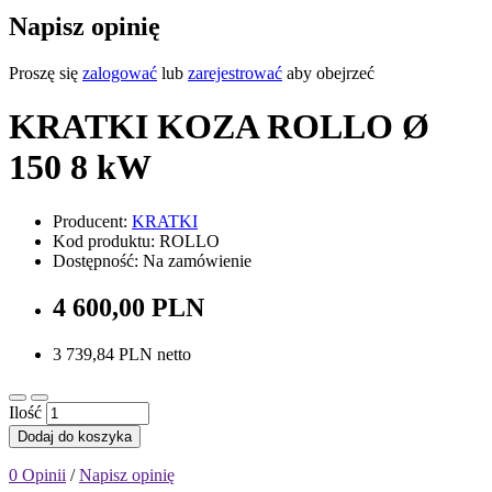
Napisz opinię
Proszę się
zalogować
lub
zarejestrować
aby obejrzeć
KRATKI KOZA ROLLO Ø
150 8 kW
Producent:
KRATKI
Kod produktu: ROLLO
Dostępność: Na zamówienie
4 600,00 PLN
3 739,84 PLN netto
Ilość
Dodaj do koszyka
0 Opinii
/
Napisz opinię