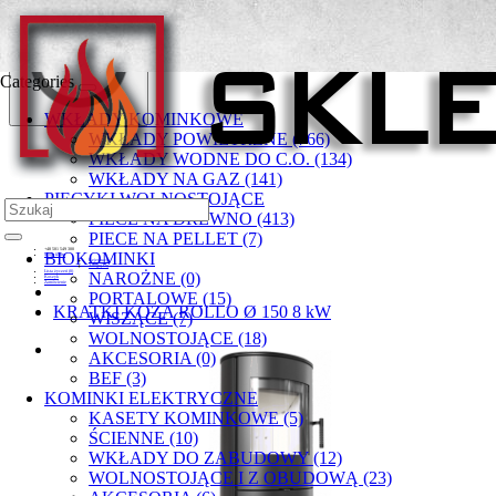
Categories
WKŁADY KOMINKOWE
WKŁADY POWIETRZNE (766)
WKŁADY WODNE DO C.O. (134)
WKŁADY NA GAZ (141)
PIECYKI WOLNOSTOJĄCE
PIECE NA DREWNO (413)
PIECE NA PELLET (7)
+48 501 549 300
BIOKOMINKI
Moje konto
Rejestracja
Zaloguj się
Lista życzeń (0)
NAROŻNE (0)
Koszyk
Zamówienie
PORTALOWE (15)
KRATKI KOZA ROLLO Ø 150 8 kW
WISZĄCE (7)
WOLNOSTOJĄCE (18)
AKCESORIA (0)
BEF (3)
KOMINKI ELEKTRYCZNE
KASETY KOMINKOWE (5)
ŚCIENNE (10)
WKŁADY DO ZABUDOWY (12)
WOLNOSTOJĄCE I Z OBUDOWĄ (23)