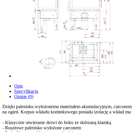
Opis
Specyfikacja
Opinie (0)
Dzięki palenisku wyłożonemu materiałem akumulacyjnym, carconem, k
na ogień. Korpus wkładu kominkowego posiada izolację a wkład ma 
- Klasyczne otwieranie drzwi do boku ze skórzaną klamką
- Rusztowe palenisko wyłożone carconem