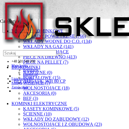
Categories
WKŁADY KOMINKOWE
WKŁADY POWIETRZNE (766)
WKŁADY WODNE DO C.O. (134)
WKŁADY NA GAZ (141)
PIECYKI WOLNOSTOJĄCE
PIECE NA DREWNO (413)
+48 501 549 300
PIECE NA PELLET (7)
Moje konto
BIOKOMINKI
Rejestracja
NAROŻNE (0)
Zaloguj się
PORTALOWE (15)
Lista życzeń (0)
BEF AQUATIC WH 80 CP
WISZĄCE (7)
Koszyk
Zamówienie
WOLNOSTOJĄCE (18)
AKCESORIA (0)
BEF (3)
KOMINKI ELEKTRYCZNE
KASETY KOMINKOWE (5)
ŚCIENNE (10)
WKŁADY DO ZABUDOWY (12)
WOLNOSTOJĄCE I Z OBUDOWĄ (23)