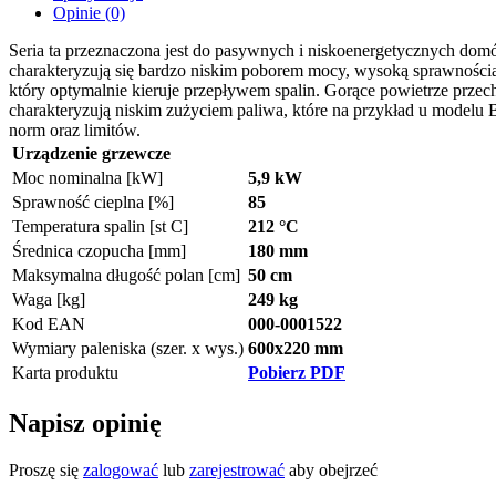
Opinie (0)
Seria ta przeznaczona jest do pasywnych i niskoenergetycznych 
charakteryzują się bardzo niskim poborem mocy, wysoką sprawnością
który optymalnie kieruje przepływem spalin. Gorące powietrze przecho
charakteryzują niskim zużyciem paliwa, które na przykład u modelu 
norm oraz limitów.
Urządzenie grzewcze
Moc nominalna [kW]
5,9 kW
Sprawność cieplna [%]
85
Temperatura spalin [st C]
212 °C
Średnica czopucha [mm]
180 mm
Maksymalna długość polan [cm]
50 cm
Waga [kg]
249 kg
Kod EAN
000-0001522
Wymiary paleniska (szer. x wys.)
600x220 mm
Karta produktu
Pobierz PDF
Napisz opinię
Proszę się
zalogować
lub
zarejestrować
aby obejrzeć