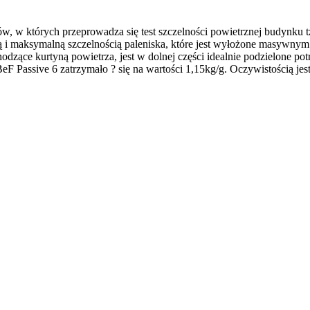
domów, w których przeprowadza się test szczelności powietrznej b
 i maksymalną szczelnością paleniska, które jest wyłożone masywnym
dzące kurtyną powietrza, jest w dolnej części idealnie podzielone pot
BeF Passive 6 zatrzymało ? się na wartości 1,15kg/g. Oczywistością je