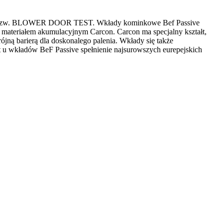
udynku tzw. BLOWER DOOR TEST. Wkłady kominkowe Bef Passive
 materiałem akumulacyjnym Carcon. Carcon ma specjalny kształt,
rójną barierą dla doskonalego palenia. Wkłady się także
st u wkładów BeF Passive spełnienie najsurowszych eurepejskich