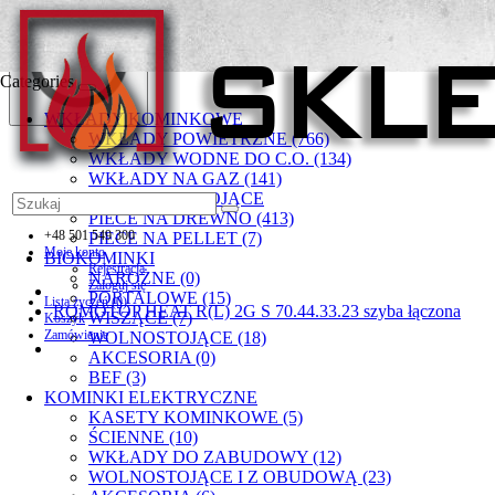
Categories
WKŁADY KOMINKOWE
WKŁADY POWIETRZNE (766)
WKŁADY WODNE DO C.O. (134)
WKŁADY NA GAZ (141)
PIECYKI WOLNOSTOJĄCE
PIECE NA DREWNO (413)
+48 501 549 300
PIECE NA PELLET (7)
Moje konto
BIOKOMINKI
Rejestracja
NAROŻNE (0)
Zaloguj się
PORTALOWE (15)
Lista życzeń (0)
ROMOTOP HEAT R(L) 2G S 70.44.33.23 szyba łączona
WISZĄCE (7)
Koszyk
Zamówienie
WOLNOSTOJĄCE (18)
AKCESORIA (0)
BEF (3)
KOMINKI ELEKTRYCZNE
KASETY KOMINKOWE (5)
ŚCIENNE (10)
WKŁADY DO ZABUDOWY (12)
WOLNOSTOJĄCE I Z OBUDOWĄ (23)