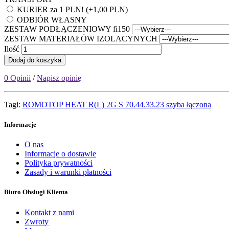
KURIER za 1 PLN! (+1,00 PLN)
ODBIÓR WŁASNY
ZESTAW PODŁĄCZENIOWY fi150
ZESTAW MATERIAŁÓW IZOLACYNYCH
Ilość
Dodaj do koszyka
0 Opinii
/
Napisz opinię
Tagi:
ROMOTOP HEAT R(L) 2G S 70.44.33.23 szyba łączona
Informacje
O nas
Informacje o dostawie
Polityka prywatności
Zasady i warunki płatności
Biuro Obsługi Klienta
Kontakt z nami
Zwroty