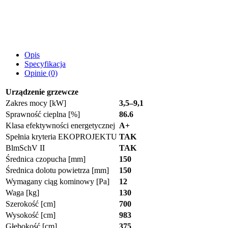
Opis
Specyfikacja
Opinie (0)
Urządzenie grzewcze
Zakres mocy [kW]
3,5–9,1
Sprawność cieplna [%]
86.6
Klasa efektywności energetycznej
A+
Spełnia kryteria EKOPROJEKTU
TAK
BlmSchV II
TAK
Średnica czopucha [mm]
150
Średnica dolotu powietrza [mm]
150
Wymagany ciąg kominowy [Pa]
12
Waga [kg]
130
Szerokość [cm]
700
Wysokość [cm]
983
Głębokość [cm]
375