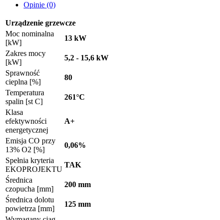
Opinie (0)
Urządzenie grzewcze
Moc nominalna
13 kW
[kW]
Zakres mocy
5,2 - 15,6 kW
[kW]
Sprawność
80
cieplna [%]
Temperatura
261°C
spalin [st C]
Klasa
efektywności
A+
energetycznej
Emisja CO przy
0,06%
13% O2 [%]
Spełnia kryteria
TAK
EKOPROJEKTU
Średnica
200 mm
czopucha [mm]
Średnica dolotu
125 mm
powietrza [mm]
Wymagany ciąg