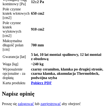
12±2 Pa
kominowy [Pa]
Pole czynne
kratek wlotowych
650 cm2
[cm2]
Pole czynne
kratek
910 cm2
wylotowych
[cm2]
Maksymalna
długość polan
700 mm
[cm]
5 lat, 10 lat montaż spalinowy, 12 lat montaż
Gwarancja [lat]
z obudową
Waga [kg]
~240 kg
Wyposażenie
czarny ceramiton, klamka po drugiej stronie,
opcjonalne - za
czarna klamka, akumulacja Thermoblock,
dopłatą
podwójna szyba
Karta produktu
Pobierz PDF
Napisz opinię
Proszę się
zalogować
lub
zarejestrować
aby obejrzeć