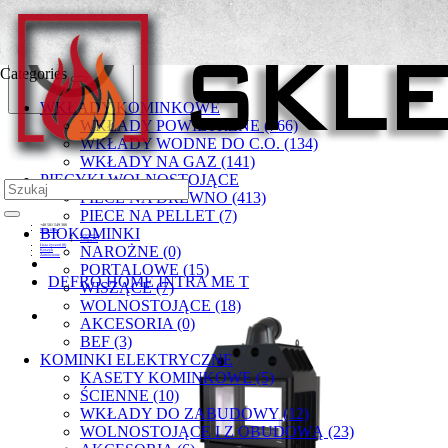
Categories
WKŁADY KOMINKOWE
WKŁADY POWIETRZNE (766)
WKŁADY WODNE DO C.O. (134)
WKŁADY NA GAZ (141)
PIECYKI WOLNOSTOJĄCE
PIECE NA DREWNO (413)
PIECE NA PELLET (7)
+48 501 549 300
BIOKOMINKI
Moje konto
Rejestracja
Zaloguj się
Lista życzeń (0)
NAROŻNE (0)
Koszyk
Zamówienie
PORTALOWE (15)
DEFRO HOME INTRA ME T
WISZĄCE (7)
WOLNOSTOJĄCE (18)
AKCESORIA (0)
BEF (3)
KOMINKI ELEKTRYCZNE
KASETY KOMINKOWE (5)
ŚCIENNE (10)
WKŁADY DO ZABUDOWY (12)
WOLNOSTOJĄCE I Z OBUDOWĄ (23)