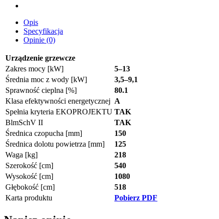
Opis
Specyfikacja
Opinie (0)
Urządzenie grzewcze
Zakres mocy [kW]
5–13
Średnia moc z wody [kW]
3,5–9,1
Sprawność cieplna [%]
80.1
Klasa efektywności energetycznej
A
Spełnia kryteria EKOPROJEKTU
TAK
BlmSchV II
TAK
Średnica czopucha [mm]
150
Średnica dolotu powietrza [mm]
125
Waga [kg]
218
Szerokość [cm]
540
Wysokość [cm]
1080
Głębokość [cm]
518
Karta produktu
Pobierz PDF