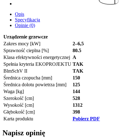
Opis
Specyfikacja
Opinie (0)
Urządzenie grzewcze
Zakres mocy [kW]
2–6,5
Sprawność cieplna [%]
80.5
Klasa efektywności energetycznej
A
Spełnia kryteria EKOPROJEKTU
TAK
BlmSchV II
TAK
Średnica czopucha [mm]
150
Średnica dolotu powietrza [mm]
125
Waga [kg]
144
Szerokość [cm]
528
Wysokość [cm]
1312
Głębokość [cm]
398
Karta produktu
Pobierz PDF
Napisz opinię