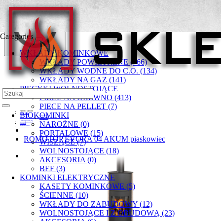
Categories
WKŁADY KOMINKOWE
WKŁADY POWIETRZNE (766)
WKŁADY WODNE DO C.O. (134)
WKŁADY NA GAZ (141)
PIECYKI WOLNOSTOJĄCE
PIECE NA DREWNO (413)
PIECE NA PELLET (7)
+48 501 549 300
BIOKOMINKI
Moje konto
Rejestracja
Zaloguj się
Lista życzeń (0)
NAROŻNE (0)
Koszyk
Zamówienie
PORTALOWE (15)
ROMOTOP EVORA 04 AKUM piaskowiec
WISZĄCE (7)
WOLNOSTOJĄCE (18)
AKCESORIA (0)
BEF (3)
KOMINKI ELEKTRYCZNE
KASETY KOMINKOWE (5)
ŚCIENNE (10)
WKŁADY DO ZABUDOWY (12)
WOLNOSTOJĄCE I Z OBUDOWĄ (23)