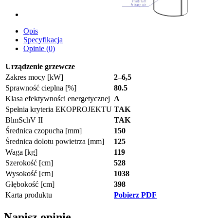
Opis
Specyfikacja
Opinie (0)
Urządzenie grzewcze
Zakres mocy [kW]
2–6,5
Sprawność cieplna [%]
80.5
Klasa efektywności energetycznej
A
Spełnia kryteria EKOPROJEKTU
TAK
BlmSchV II
TAK
Średnica czopucha [mm]
150
Średnica dolotu powietrza [mm]
125
Waga [kg]
119
Szerokość [cm]
528
Wysokość [cm]
1038
Głębokość [cm]
398
Karta produktu
Pobierz PDF
Napisz opinię