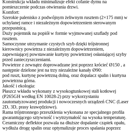
Konstrukcja wkładu minimalizuje efekt cofanie dymu na
pomieszczenie podczas otwierania drzwi.
Komfort:
Szerokie palenisko z podwójnym żeliwnym rusztem (2×175 mm) w
uchylanej ramce i niezależnym dopowietrzeniem sterowanym
przepustnicą.
Duży pojemnik na popiół w formie wyjmowanej szuflady pod
rusztem.
Samoczynne utrzymanie czystych szyb dzięki trójstronnej
kierownicy powietrza z niezależnym dopowietrzeniem,
zapewniającej powstawanie kurtyny powietrznej osłaniającej szyby
przed zanieczyszczeniami.
Powietrze z zewnątrz doprowadzane jest poprzez krócieć Ø150 , a
następnie dzielone jest na trzy niezależne kanały Ø90:
pod ruszt, kurtynę powietrzną dolną, oraz dopalacz spalin i kurtyna
powietrzna górna.
Jakość i ekologia:
Płaszcz wkładu wykonany z wysokogtunkowej stali kotłowej
(P265GH według EN 10028-2) przy wykorzystaniu
zautomatyzowanej produkcji i nowoczesnych urządzeń CNC (Laser
2D, 3D, prasy krawędziowe).
Rama trójstronnego przeszklenia wykonana ze specjalnego profila
gwarantującego sztywność i wytrzymałość na wysoka temperaturę.
Ceramiczny deflektor pozwala na dłuższe dopalanie cząstek opału,
wydłuża drogę spalin oraz optymalizuje proces spalania poprzez