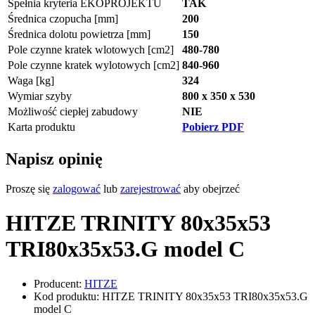
Spełnia kryteria EKOPROJEKTU
TAK
Średnica czopucha [mm]
200
Średnica dolotu powietrza [mm]
150
Pole czynne kratek wlotowych [cm2]
480-780
Pole czynne kratek wylotowych [cm2]
840-960
Waga [kg]
324
Wymiar szyby
800 x 350 x 530
Możliwość ciepłej zabudowy
NIE
Karta produktu
Pobierz PDF
Napisz opinię
Proszę się
zalogować
lub
zarejestrować
aby obejrzeć
HITZE TRINITY 80x35x53
TRI80x35x53.G model C
Producent:
HITZE
Kod produktu: HITZE TRINITY 80x35x53 TRI80x35x53.G
model C