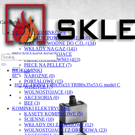
Categories
WKŁADY KOMINKOWE
WKŁADY POWIETRZNE (766)
WKŁADY WODNE DO C.O. (134)
WKŁADY NA GAZ (141)
PIECYKI WOLNOSTOJĄCE
PIECE NA DREWNO (413)
PIECE NA PELLET (7)
+48 501 549 300
BIOKOMINKI
Moje konto
Rejestracja
Zaloguj się
Lista życzeń (0)
NAROŻNE (0)
Koszyk
Zamówienie
PORTALOWE (15)
HITZE TRINITY 80x35x53 TRI80x35x53.G model C
WISZĄCE (7)
WOLNOSTOJĄCE (18)
AKCESORIA (0)
BEF (3)
KOMINKI ELEKTRYCZNE
KASETY KOMINKOWE (5)
ŚCIENNE (10)
WKŁADY DO ZABUDOWY (12)
WOLNOSTOJĄCE I Z OBUDOWĄ (23)