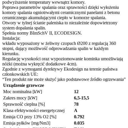
podwyższenie temperatury wewnątrz komory.
Poprawa parametrów spalania oraz sprawności dzięki wyłożeniu
komory spalania ogniotrwałymi ceramicznymi panelami z betonu
ceramicznego akumulującymi ciepło w komorze spalania.
Otwory w tylnej ścianie paleniska to niezależnie dopowietrzony
system dopalania spalin.
Spełnia normy BImSchV II, ECODESIGN.
Instalacja:
wkładu wyposażony w żeliwny czopuch Ø200 z regulacją 360
stopni, dający możliwość odprowadzania spalin w każdym
kierunku.
Regulację wysokości oraz wypoziomowanie kominka umożliwiają
nóżki (można wykręcić dodatkowe 4cm).
Zgodnie z wymogami dyrektywy Ekodesign na terenie państwa
członkowskich UE:
“Ten produkt nie może służyć jako podstawowe źródło ogrzewania”
Urządzenie grzewcze
Moc nominalna [kW]
12
Zakres mocy [kW]
6,5-15,5
Sprawność cieplna [%]
78
Klasa efektywności energetycznej
A
Emisja CO przy 13% O2 [%]
0.792
Emisja pyłków [mg/Nm3]
0.035