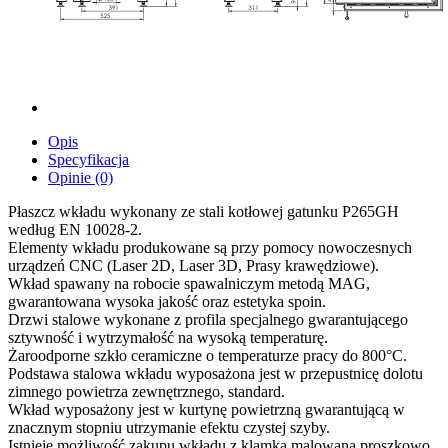
Opis
Specyfikacja
Opinie (0)
Płaszcz wkładu wykonany ze stali kotłowej gatunku P265GH
według EN 10028-2.
Elementy wkładu produkowane są przy pomocy nowoczesnych
urządzeń CNC (Laser 2D, Laser 3D, Prasy krawędziowe).
Wkład spawany na robocie spawalniczym metodą MAG,
gwarantowana wysoka jakość oraz estetyka spoin.
Drzwi stalowe wykonane z profila specjalnego gwarantującego
sztywność i wytrzymałość na wysoką temperaturę.
Żaroodporne szkło ceramiczne o temperaturze pracy do 800°C.
Podstawa stalowa wkładu wyposażona jest w przepustnicę dolotu
zimnego powietrza zewnętrznego, standard.
Wkład wyposażony jest w kurtynę powietrzną gwarantującą w
znacznym stopniu utrzymanie efektu czystej szyby.
Istnieje możliwość zakupu wkładu z klamką malowaną proszkowo