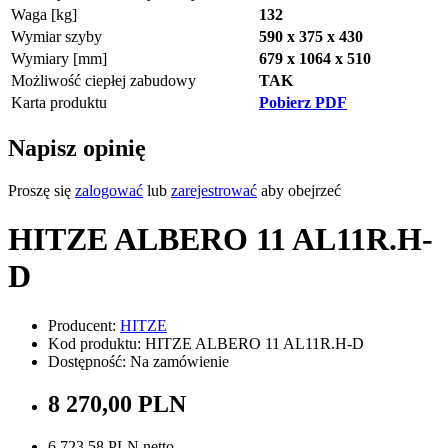
Waga [kg]
132
Wymiar szyby
590 x 375 x 430
Wymiary [mm]
679 x 1064 x 510
Możliwość ciepłej zabudowy
TAK
Karta produktu
Pobierz PDF
Napisz opinię
Proszę się
zalogować
lub
zarejestrować
aby obejrzeć
HITZE ALBERO 11 AL11R.H-
D
Producent:
HITZE
Kod produktu: HITZE ALBERO 11 AL11R.H-D
Dostępność: Na zamówienie
8 270,00 PLN
6 723,58 PLN netto