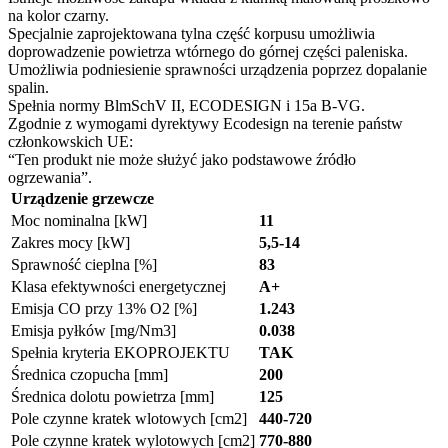
na kolor czarny.
Specjalnie zaprojektowana tylna część korpusu umożliwia
doprowadzenie powietrza wtórnego do górnej części paleniska.
Umożliwia podniesienie sprawności urządzenia poprzez dopalanie
spalin.
Spełnia normy BlmSchV II, ECODESIGN i 15a B-VG.
Zgodnie z wymogami dyrektywy Ecodesign na terenie państw
członkowskich UE:
“Ten produkt nie może służyć jako podstawowe źródło
ogrzewania”.
Urządzenie grzewcze
Moc nominalna [kW]
11
Zakres mocy [kW]
5,5-14
Sprawność cieplna [%]
83
Klasa efektywności energetycznej
A+
Emisja CO przy 13% O2 [%]
1.243
Emisja pyłków [mg/Nm3]
0.038
Spełnia kryteria EKOPROJEKTU
TAK
Średnica czopucha [mm]
200
Średnica dolotu powietrza [mm]
125
Pole czynne kratek wlotowych [cm2]
440-720
Pole czynne kratek wylotowych [cm2]
770-880