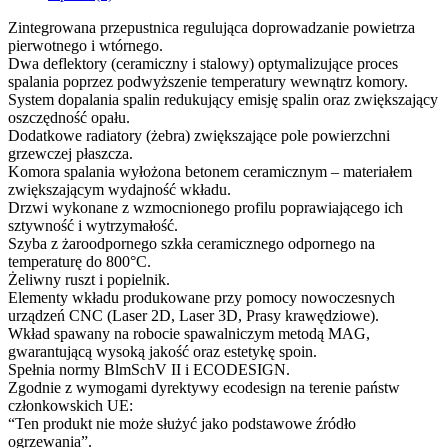
Zintegrowana przepustnica regulująca doprowadzanie powietrza
pierwotnego i wtórnego.
Dwa deflektory (ceramiczny i stalowy) optymalizujące proces
spalania poprzez podwyższenie temperatury wewnątrz komory.
System dopalania spalin redukujący emisję spalin oraz zwiększający
oszczędność opału.
Dodatkowe radiatory (żebra) zwiększające pole powierzchni
grzewczej płaszcza.
Komora spalania wyłożona betonem ceramicznym – materiałem
zwiększającym wydajność wkładu.
Drzwi wykonane z wzmocnionego profilu poprawiającego ich
sztywność i wytrzymałość.
Szyba z żaroodpornego szkła ceramicznego odpornego na
temperaturę do 800°C.
Żeliwny ruszt i popielnik.
Elementy wkładu produkowane przy pomocy nowoczesnych
urządzeń CNC (Laser 2D, Laser 3D, Prasy krawędziowe).
Wkład spawany na robocie spawalniczym metodą MAG,
gwarantującą wysoką jakość oraz estetykę spoin.
Spełnia normy BlmSchV II i ECODESIGN.
Zgodnie z wymogami dyrektywy ecodesign na terenie państw
członkowskich UE:
“Ten produkt nie może służyć jako podstawowe źródło
ogrzewania”.