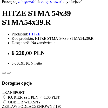
Proszę się
zalogować
lub
zarejestrować
aby obejrzeć
HITZE STMA 54x39
STMA54x39.R
Producent:
HITZE
Kod produktu: HITZE STMA 54x39 STMA54x39.R
Dostępność: Na zamówienie
6 220,00 PLN
5 056,91 PLN netto
Dostępne opcje
TRANSPORT
KURIER za 1 PLN! (+1,00 PLN)
ODBIÓR WŁASNY
ZESTAW PODŁĄCZENIOWY fi180