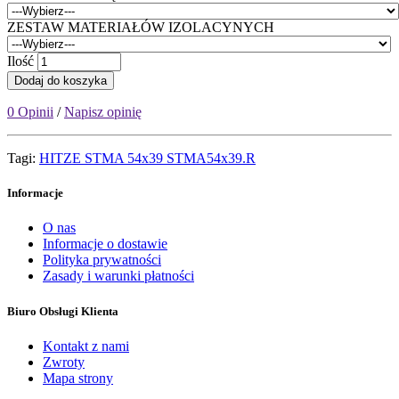
ZESTAW MATERIAŁÓW IZOLACYNYCH
Ilość
Dodaj do koszyka
0 Opinii
/
Napisz opinię
Tagi:
HITZE STMA 54x39 STMA54x39.R
Informacje
O nas
Informacje o dostawie
Polityka prywatności
Zasady i warunki płatności
Biuro Obsługi Klienta
Kontakt z nami
Zwroty
Mapa strony