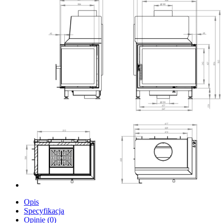
Opis
Specyfikacja
Opinie (0)