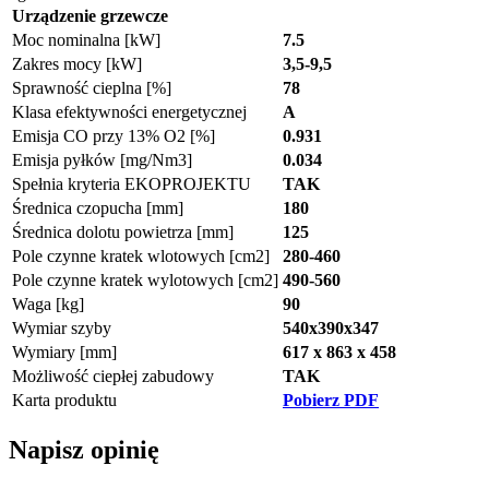
Urządzenie grzewcze
Moc nominalna [kW]
7.5
Zakres mocy [kW]
3,5-9,5
Sprawność cieplna [%]
78
Klasa efektywności energetycznej
A
Emisja CO przy 13% O2 [%]
0.931
Emisja pyłków [mg/Nm3]
0.034
Spełnia kryteria EKOPROJEKTU
TAK
Średnica czopucha [mm]
180
Średnica dolotu powietrza [mm]
125
Pole czynne kratek wlotowych [cm2]
280-460
Pole czynne kratek wylotowych [cm2]
490-560
Waga [kg]
90
Wymiar szyby
540x390x347
Wymiary [mm]
617 x 863 x 458
Możliwość ciepłej zabudowy
TAK
Karta produktu
Pobierz PDF
Napisz opinię