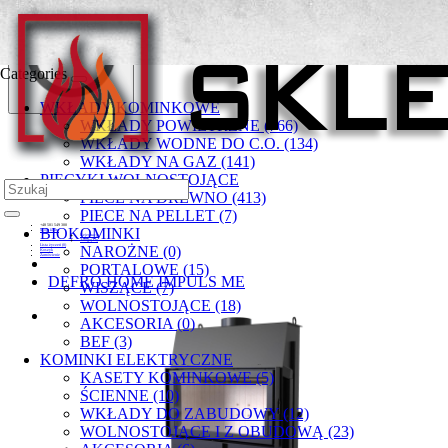
Categories
WKŁADY KOMINKOWE
WKŁADY POWIETRZNE (766)
WKŁADY WODNE DO C.O. (134)
WKŁADY NA GAZ (141)
PIECYKI WOLNOSTOJĄCE
PIECE NA DREWNO (413)
PIECE NA PELLET (7)
+48 501 549 300
BIOKOMINKI
Moje konto
Rejestracja
Zaloguj się
Lista życzeń (0)
NAROŻNE (0)
Koszyk
Zamówienie
PORTALOWE (15)
DEFRO HOME IMPULS ME
WISZĄCE (7)
WOLNOSTOJĄCE (18)
AKCESORIA (0)
BEF (3)
KOMINKI ELEKTRYCZNE
KASETY KOMINKOWE (5)
ŚCIENNE (10)
WKŁADY DO ZABUDOWY (12)
WOLNOSTOJĄCE I Z OBUDOWĄ (23)