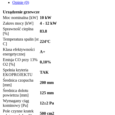
Opinie (0)
Urządzenie grzewcze
Moc nominalna [kW]
10 kW
Zakres mocy [kW]
4 - 12 kW
Sprawność cieplna
83.8
[%]
Temperatura spalin [st
224°C
C]
Klasa efektywności
A+
energetycznej
Emisja CO przy 13%
0,10%
O2 [%]
Spełnia kryteria
TAK
EKOPROJEKTU
Średnica czopucha
200 mm
[mm]
Średnica dolotu
125 mm
powietrza [mm]
Wymagany ciąg
12±2 Pa
kominowy [Pa]
Pole czynne kratek
500 cm2