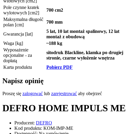
wlotowych [cm2]
Pole czynne kratek
700 cm2
wylotowych [cm2]
Maksymalna długość
700 mm
polan [cm]
5 lat, 10 lat montaż spalinowy, 12 lat
Gwarancja [lat]
montaż z obudową
Waga [kg]
~188 kg
Wyposażenie
sitodruk Blackline, klamka po drugiej
opcjonalne - za
stronie, czarne wyłożenie wnętrza
dopłatą
Karta produktu
Pobierz PDF
Napisz opinię
Proszę się
zalogować
lub
zarejestrować
aby obejrzeć
DEFRO HOME IMPULS ME
Producent:
DEFRO
Kod produktu: KOM-IMP-ME
Dostępność: Na zamówienie