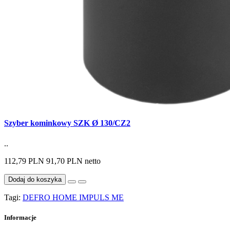
Szyber kominkowy SZK Ø 130/CZ2
..
112,79 PLN
91,70 PLN netto
Dodaj do koszyka
Tagi:
DEFRO HOME IMPULS ME
Informacje