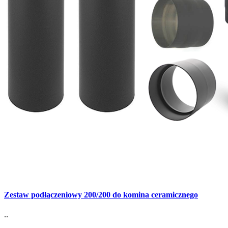
Zestaw podłączeniowy 200/200 do komina ceramicznego
..