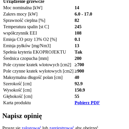
Urządzenie grzewcze
Moc nominalna [kW]
14
Zakres mocy [kW]
6.0 - 17.0
Sprawność cieplna [%]
82
Temperatura spalin [st C]
245
współczynnik EEI
108
Emisja CO przy 13% O2 [%]
0.1
Emisja pyłków [mg/Nm3]
13
Spełnia kryteria EKOPROJEKTU
Tak
Średnica czopucha [mm]
200
Pole czynne kratek wlotowych [cm2]
≥700
Pole czynne kratek wylotowych [cm2]
≥900
Maksymalna długość polan [cm]
40
Szerokość [cm]
92.9
Wysokość [cm]
150.9
Głębokość [cm]
55
Karta produktu
Pobierz PDF
Napisz opinię
Proszę się
zalogować
lub
zarejestrować
aby obejrzeć