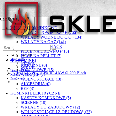
Categories
WKŁADY KOMINKOWE
WKŁADY POWIETRZNE (766)
WKŁADY WODNE DO C.O. (134)
WKŁADY NA GAZ (141)
PIECYKI WOLNOSTOJĄCE
PIECE NA DREWNO (413)
+48 501 549 300
PIECE NA PELLET (7)
Moje konto
BIOKOMINKI
Rejestracja
NAROŻNE (0)
Zaloguj się
PORTALOWE (15)
Lista życzeń (0)
KRATKI VNL 810/410 14 kW Ø 200 Black
WISZĄCE (7)
Koszyk
Zamówienie
WOLNOSTOJĄCE (18)
AKCESORIA (0)
BEF (3)
KOMINKI ELEKTRYCZNE
KASETY KOMINKOWE (5)
ŚCIENNE (10)
WKŁADY DO ZABUDOWY (12)
WOLNOSTOJĄCE I Z OBUDOWĄ (23)