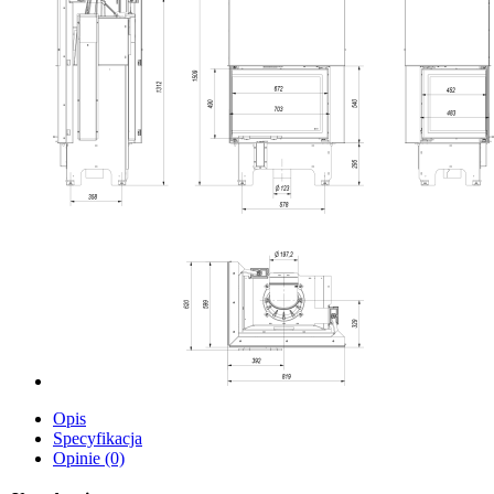
Opis
Specyfikacja
Opinie (0)