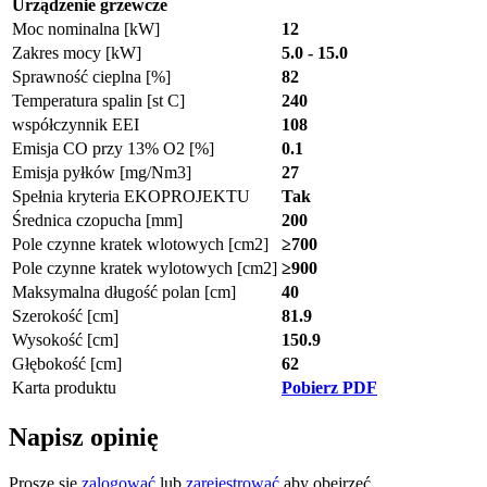
Urządzenie grzewcze
Moc nominalna [kW]
12
Zakres mocy [kW]
5.0 - 15.0
Sprawność cieplna [%]
82
Temperatura spalin [st C]
240
współczynnik EEI
108
Emisja CO przy 13% O2 [%]
0.1
Emisja pyłków [mg/Nm3]
27
Spełnia kryteria EKOPROJEKTU
Tak
Średnica czopucha [mm]
200
Pole czynne kratek wlotowych [cm2]
≥700
Pole czynne kratek wylotowych [cm2]
≥900
Maksymalna długość polan [cm]
40
Szerokość [cm]
81.9
Wysokość [cm]
150.9
Głębokość [cm]
62
Karta produktu
Pobierz PDF
Napisz opinię
Proszę się
zalogować
lub
zarejestrować
aby obejrzeć