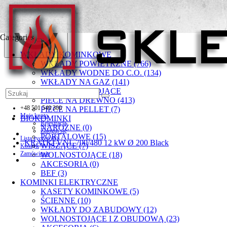
Categories
WKŁADY KOMINKOWE
WKŁADY POWIETRZNE (766)
WKŁADY WODNE DO C.O. (134)
WKŁADY NA GAZ (141)
PIECYKI WOLNOSTOJĄCE
PIECE NA DREWNO (413)
+48 501 549 300
PIECE NA PELLET (7)
Moje konto
BIOKOMINKI
Rejestracja
NAROŻNE (0)
Zaloguj się
PORTALOWE (15)
Lista życzeń (0)
KRATKI VNL 700/480 12 kW Ø 200 Black
WISZĄCE (7)
Koszyk
Zamówienie
WOLNOSTOJĄCE (18)
AKCESORIA (0)
BEF (3)
KOMINKI ELEKTRYCZNE
KASETY KOMINKOWE (5)
ŚCIENNE (10)
WKŁADY DO ZABUDOWY (12)
WOLNOSTOJĄCE I Z OBUDOWĄ (23)