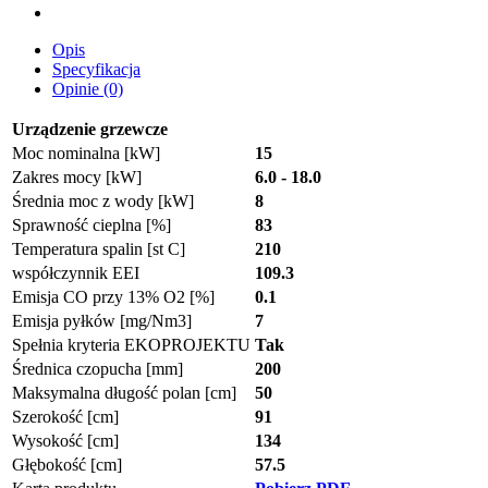
Opis
Specyfikacja
Opinie (0)
Urządzenie grzewcze
Moc nominalna [kW]
15
Zakres mocy [kW]
6.0 - 18.0
Średnia moc z wody [kW]
8
Sprawność cieplna [%]
83
Temperatura spalin [st C]
210
współczynnik EEI
109.3
Emisja CO przy 13% O2 [%]
0.1
Emisja pyłków [mg/Nm3]
7
Spełnia kryteria EKOPROJEKTU
Tak
Średnica czopucha [mm]
200
Maksymalna długość polan [cm]
50
Szerokość [cm]
91
Wysokość [cm]
134
Głębokość [cm]
57.5