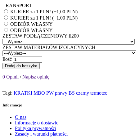
TRANSPORT
KURIER za 1 PLN! (+1,00 PLN)
KURIER za 1 PLN! (+1,00 PLN)
ODBIÓR WŁASNY
ODBIÓR WŁASNY
ZESTAW PODŁĄCZENIOWY fi200
ZESTAW MATERIAŁÓW IZOLACYNYCH
Ilość
Dodaj do koszyka
0 Opinii
/
Napisz opinię
Tagi:
KRATKI MBO PW prawy BS czarny termotec
Informacje
O nas
Informacje o dostawie
Polityka prywatności
Zasady i warunki płatności