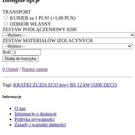
Dostępne opcje
TRANSPORT
KURIER za 1 PLN! (+1,00 PLN)
ODBIÓR WŁASNY
ZESTAW PODŁĄCZENIOWY fi200
ZESTAW MATERIAŁÓW IZOLACYNYCH
Ilość
Dodaj do koszyka
0 Opinii
/
Napisz opinię
Tagi:
KRATKI ZUZIA ECO lewy BS 12 kW O200 DECO
Informacje
O nas
Informacje o dostawie
Polityka prywatności
Zasady i warunki płatności