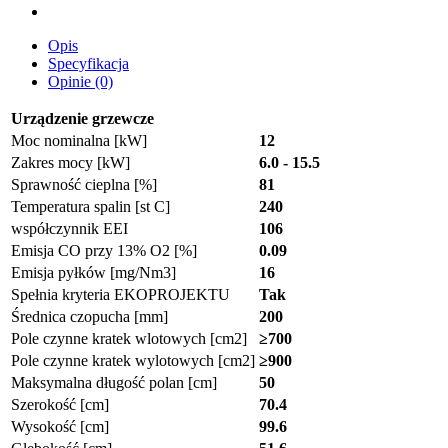
Opis
Specyfikacja
Opinie (0)
Urządzenie grzewcze
Moc nominalna [kW]
12
Zakres mocy [kW]
6.0 - 15.5
Sprawność cieplna [%]
81
Temperatura spalin [st C]
240
współczynnik EEI
106
Emisja CO przy 13% O2 [%]
0.09
Emisja pyłków [mg/Nm3]
16
Spełnia kryteria EKOPROJEKTU
Tak
Średnica czopucha [mm]
200
Pole czynne kratek wlotowych [cm2]
≥700
Pole czynne kratek wylotowych [cm2]
≥900
Maksymalna długość polan [cm]
50
Szerokość [cm]
70.4
Wysokość [cm]
99.6