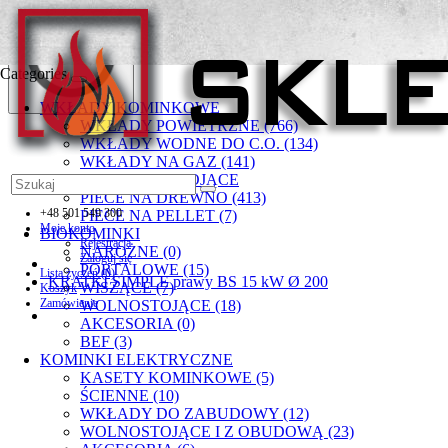
Categories
WKŁADY KOMINKOWE
WKŁADY POWIETRZNE (766)
WKŁADY WODNE DO C.O. (134)
WKŁADY NA GAZ (141)
PIECYKI WOLNOSTOJĄCE
PIECE NA DREWNO (413)
+48 501 549 300
PIECE NA PELLET (7)
Moje konto
BIOKOMINKI
Rejestracja
NAROŻNE (0)
Zaloguj się
PORTALOWE (15)
Lista życzeń (0)
KRATKI SIMPLE prawy BS 15 kW Ø 200
WISZĄCE (7)
Koszyk
Zamówienie
WOLNOSTOJĄCE (18)
AKCESORIA (0)
BEF (3)
KOMINKI ELEKTRYCZNE
KASETY KOMINKOWE (5)
ŚCIENNE (10)
WKŁADY DO ZABUDOWY (12)
WOLNOSTOJĄCE I Z OBUDOWĄ (23)