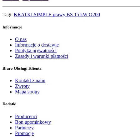
Tagi:
KRATKI SIMPLE prawy BS 15 kW O200
Informacje
O nas
Informacje o dostawie
Polityka prywatności
Zasady i warunki płatności
Biuro Obsługi Klienta
Kontakt z nami
Zwroty
Mapa strony
Dodatki
Producenci
Bon upominkowy
Partnerzy
Promocje