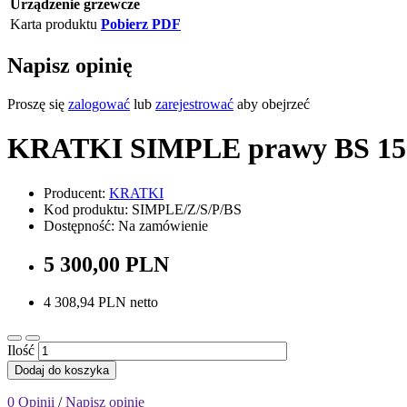
Urządzenie grzewcze
Karta produktu
Pobierz PDF
Napisz opinię
Proszę się
zalogować
lub
zarejestrować
aby obejrzeć
KRATKI SIMPLE prawy BS 15
Producent:
KRATKI
Kod produktu: SIMPLE/Z/S/P/BS
Dostępność: Na zamówienie
5 300,00 PLN
4 308,94 PLN netto
Ilość
Dodaj do koszyka
0 Opinii
/
Napisz opinię