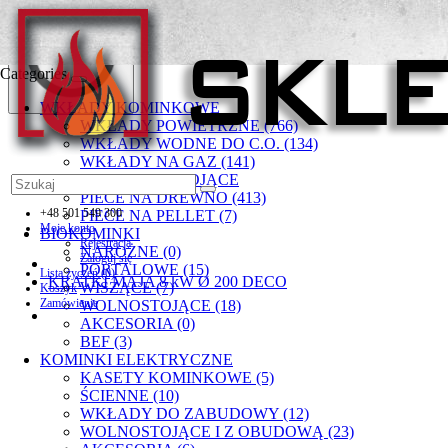
Categories
WKŁADY KOMINKOWE
WKŁADY POWIETRZNE (766)
WKŁADY WODNE DO C.O. (134)
WKŁADY NA GAZ (141)
PIECYKI WOLNOSTOJĄCE
PIECE NA DREWNO (413)
+48 501 549 300
PIECE NA PELLET (7)
Moje konto
BIOKOMINKI
Rejestracja
NAROŻNE (0)
Zaloguj się
PORTALOWE (15)
Lista życzeń (0)
KRATKI MAJA 8 kW Ø 200 DECO
WISZĄCE (7)
Koszyk
Zamówienie
WOLNOSTOJĄCE (18)
AKCESORIA (0)
BEF (3)
KOMINKI ELEKTRYCZNE
KASETY KOMINKOWE (5)
ŚCIENNE (10)
WKŁADY DO ZABUDOWY (12)
WOLNOSTOJĄCE I Z OBUDOWĄ (23)