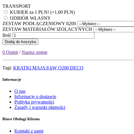
TRANSPORT
KURIER za 1 PLN! (+1,00 PLN)
ODBIÓR WŁASNY
ZESTAW PODŁĄCZENIOWY fi200
ZESTAW MATERIAŁÓW IZOLACYNYCH
Ilość
Dodaj do koszyka
0 Opinii
/
Napisz opinię
Tagi:
KRATKI MAJA 8 kW O200 DECO
Informacje
O nas
Informacje o dostawie
Polityka prywatności
Zasady i warunki płatności
Biuro Obsługi Klienta
Kontakt z nami