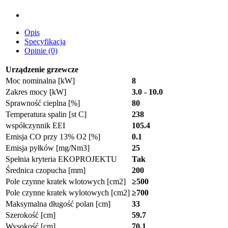
Opis
Specyfikacja
Opinie (0)
Urządzenie grzewcze
Moc nominalna [kW]
8
Zakres mocy [kW]
3.0 - 10.0
Sprawność cieplna [%]
80
Temperatura spalin [st C]
238
współczynnik EEI
105.4
Emisja CO przy 13% O2 [%]
0.1
Emisja pyłków [mg/Nm3]
25
Spełnia kryteria EKOPROJEKTU
Tak
Średnica czopucha [mm]
200
Pole czynne kratek wlotowych [cm2]
≥500
Pole czynne kratek wylotowych [cm2]
≥700
Maksymalna długość polan [cm]
33
Szerokość [cm]
59.7
Wysokość [cm]
70.1