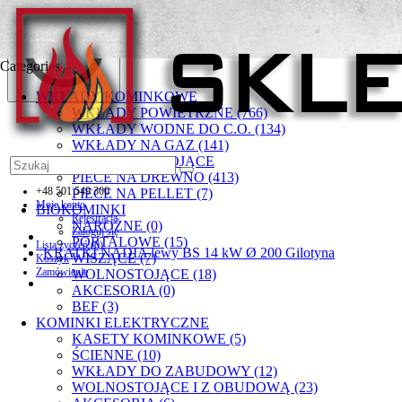
Categories
WKŁADY KOMINKOWE
WKŁADY POWIETRZNE (766)
WKŁADY WODNE DO C.O. (134)
WKŁADY NA GAZ (141)
PIECYKI WOLNOSTOJĄCE
PIECE NA DREWNO (413)
+48 501 549 300
PIECE NA PELLET (7)
Moje konto
BIOKOMINKI
Rejestracja
NAROŻNE (0)
Zaloguj się
PORTALOWE (15)
Lista życzeń (0)
KRATKI NADIA lewy BS 14 kW Ø 200 Gilotyna
WISZĄCE (7)
Koszyk
Zamówienie
WOLNOSTOJĄCE (18)
AKCESORIA (0)
BEF (3)
KOMINKI ELEKTRYCZNE
KASETY KOMINKOWE (5)
ŚCIENNE (10)
WKŁADY DO ZABUDOWY (12)
WOLNOSTOJĄCE I Z OBUDOWĄ (23)