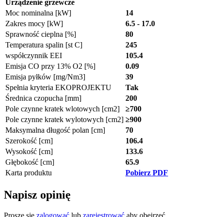
Urządzenie grzewcze
Moc nominalna [kW]
14
Zakres mocy [kW]
6.5 - 17.0
Sprawność cieplna [%]
80
Temperatura spalin [st C]
245
współczynnik EEI
105.4
Emisja CO przy 13% O2 [%]
0.09
Emisja pyłków [mg/Nm3]
39
Spełnia kryteria EKOPROJEKTU
Tak
Średnica czopucha [mm]
200
Pole czynne kratek wlotowych [cm2]
≥700
Pole czynne kratek wylotowych [cm2]
≥900
Maksymalna długość polan [cm]
70
Szerokość [cm]
106.4
Wysokość [cm]
133.6
Głębokość [cm]
65.9
Karta produktu
Pobierz PDF
Napisz opinię
Proszę się
zalogować
lub
zarejestrować
aby obejrzeć