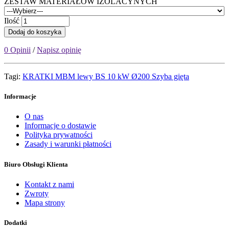
ZESTAW MATERIAŁÓW IZOLACYNYCH
Ilość
Dodaj do koszyka
0 Opinii
/
Napisz opinię
Tagi:
KRATKI MBM lewy BS 10 kW Ø200 Szyba gięta
Informacje
O nas
Informacje o dostawie
Polityka prywatności
Zasady i warunki płatności
Biuro Obsługi Klienta
Kontakt z nami
Zwroty
Mapa strony
Dodatki