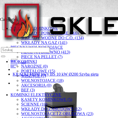
Categories
WKŁADY KOMINKOWE
WKŁADY POWIETRZNE (766)
WKŁADY WODNE DO C.O. (134)
WKŁADY NA GAZ (141)
PIECYKI WOLNOSTOJĄCE
PIECE NA DREWNO (413)
PIECE NA PELLET (7)
+48 501 549 300
BIOKOMINKI
Moje konto
Rejestracja
Zaloguj się
Lista życzeń (0)
NAROŻNE (0)
Koszyk
Zamówienie
PORTALOWE (15)
KRATKI MBM lewy BS 10 kW Ø200 Szyba gięta
WISZĄCE (7)
WOLNOSTOJĄCE (18)
AKCESORIA (0)
BEF (3)
KOMINKI ELEKTRYCZNE
KASETY KOMINKOWE (5)
ŚCIENNE (10)
WKŁADY DO ZABUDOWY (12)
WOLNOSTOJĄCE I Z OBUDOWĄ (23)