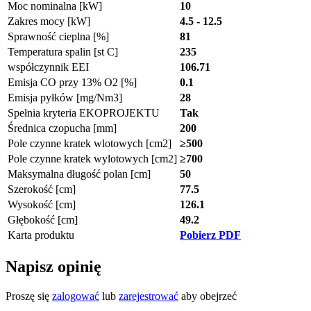
Moc nominalna [kW]
10
Zakres mocy [kW]
4.5 - 12.5
Sprawność cieplna [%]
81
Temperatura spalin [st C]
235
współczynnik EEI
106.71
Emisja CO przy 13% O2 [%]
0.1
Emisja pyłków [mg/Nm3]
28
Spełnia kryteria EKOPROJEKTU
Tak
Średnica czopucha [mm]
200
Pole czynne kratek wlotowych [cm2]
≥500
Pole czynne kratek wylotowych [cm2]
≥700
Maksymalna długość polan [cm]
50
Szerokość [cm]
77.5
Wysokość [cm]
126.1
Głębokość [cm]
49.2
Karta produktu
Pobierz PDF
Napisz opinię
Proszę się
zalogować
lub
zarejestrować
aby obejrzeć