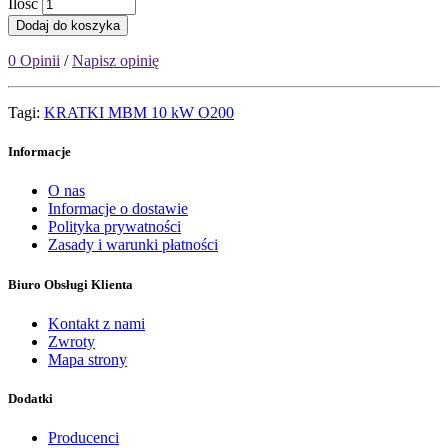
Ilość
Dodaj do koszyka
0 Opinii
/
Napisz opinię
Tagi:
KRATKI MBM 10 kW O200
Informacje
O nas
Informacje o dostawie
Polityka prywatności
Zasady i warunki płatności
Biuro Obsługi Klienta
Kontakt z nami
Zwroty
Mapa strony
Dodatki
Producenci