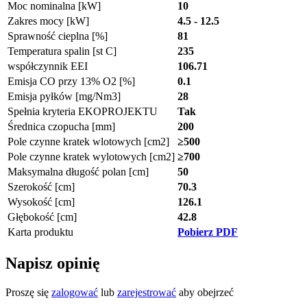
Moc nominalna [kW]
10
Zakres mocy [kW]
4.5 - 12.5
Sprawność cieplna [%]
81
Temperatura spalin [st C]
235
współczynnik EEI
106.71
Emisja CO przy 13% O2 [%]
0.1
Emisja pyłków [mg/Nm3]
28
Spełnia kryteria EKOPROJEKTU
Tak
Średnica czopucha [mm]
200
Pole czynne kratek wlotowych [cm2]
≥500
Pole czynne kratek wylotowych [cm2]
≥700
Maksymalna długość polan [cm]
50
Szerokość [cm]
70.3
Wysokość [cm]
126.1
Głębokość [cm]
42.8
Karta produktu
Pobierz PDF
Napisz opinię
Proszę się
zalogować
lub
zarejestrować
aby obejrzeć