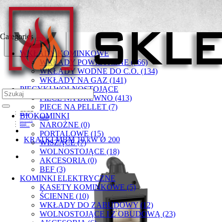
Categories
WKŁADY KOMINKOWE
WKŁADY POWIETRZNE (766)
WKŁADY WODNE DO C.O. (134)
WKŁADY NA GAZ (141)
PIECYKI WOLNOSTOJĄCE
PIECE NA DREWNO (413)
PIECE NA PELLET (7)
+48 501 549 300
BIOKOMINKI
Moje konto
Rejestracja
Zaloguj się
Lista życzeń (0)
NAROŻNE (0)
Koszyk
Zamówienie
PORTALOWE (15)
KRATKI MBM 10 kW Ø 200
WISZĄCE (7)
WOLNOSTOJĄCE (18)
AKCESORIA (0)
BEF (3)
KOMINKI ELEKTRYCZNE
KASETY KOMINKOWE (5)
ŚCIENNE (10)
WKŁADY DO ZABUDOWY (12)
WOLNOSTOJĄCE I Z OBUDOWĄ (23)