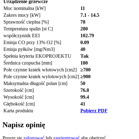
Urządzenie grzewcze
Moc nominalna [kW]
11
Zakres mocy [kW]
7.1 - 14.5
Sprawność cieplna [%]
78
Temperatura spalin [st C]
280
współczynnik EEI
102.79
Emisja CO przy 13% O2 [%]
0.09
Emisja pyłków [mg/Nm3]
40
Spełnia kryteria EKOPROJEKTU
Tak
Średnica czopucha [mm]
180
Pole czynne kratek wlotowych [cm2]
≥700
Pole czynne kratek wylotowych [cm2]
≥900
Maksymalna długość polan [cm]
50
Szerokość [cm]
76.8
Wysokość [cm]
99.4
Głębokość [cm]
41
Karta produktu
Pobierz PDF
Napisz opinię
Proszę się
zalogować
lub
zarejestrować
aby obejrzeć