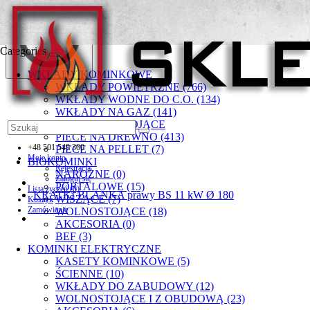
Categories
WKŁADY KOMINKOWE
WKŁADY POWIETRZNE (766)
WKŁADY WODNE DO C.O. (134)
WKŁADY NA GAZ (141)
PIECYKI WOLNOSTOJĄCE
PIECE NA DREWNO (413)
+48 501 549 300
PIECE NA PELLET (7)
Moje konto
BIOKOMINKI
Rejestracja
NAROŻNE (0)
Zaloguj się
PORTALOWE (15)
Lista życzeń (0)
KRATKI BLANKA prawy BS 11 kW Ø 180
WISZĄCE (7)
Koszyk
Zamówienie
WOLNOSTOJĄCE (18)
AKCESORIA (0)
BEF (3)
KOMINKI ELEKTRYCZNE
KASETY KOMINKOWE (5)
ŚCIENNE (10)
WKŁADY DO ZABUDOWY (12)
WOLNOSTOJĄCE I Z OBUDOWĄ (23)