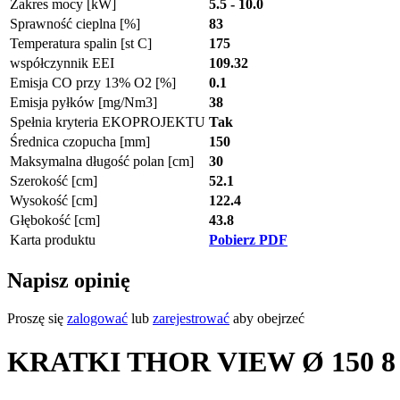
Zakres mocy [kW]
5.5 - 10.0
Sprawność cieplna [%]
83
Temperatura spalin [st C]
175
współczynnik EEI
109.32
Emisja CO przy 13% O2 [%]
0.1
Emisja pyłków [mg/Nm3]
38
Spełnia kryteria EKOPROJEKTU
Tak
Średnica czopucha [mm]
150
Maksymalna długość polan [cm]
30
Szerokość [cm]
52.1
Wysokość [cm]
122.4
Głębokość [cm]
43.8
Karta produktu
Pobierz PDF
Napisz opinię
Proszę się
zalogować
lub
zarejestrować
aby obejrzeć
KRATKI THOR VIEW Ø 150 8