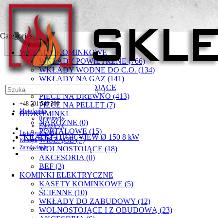
Categories
WKŁADY KOMINKOWE
WKŁADY POWIETRZNE (766)
WKŁADY WODNE DO C.O. (134)
WKŁADY NA GAZ (141)
PIECYKI WOLNOSTOJĄCE
PIECE NA DREWNO (413)
+48 501 549 300
PIECE NA PELLET (7)
Moje konto
BIOKOMINKI
Rejestracja
NAROŻNE (0)
Zaloguj się
PORTALOWE (15)
Lista życzeń (0)
KRATKI THOR VIEW Ø 150 8 kW
WISZĄCE (7)
Koszyk
Zamówienie
WOLNOSTOJĄCE (18)
AKCESORIA (0)
BEF (3)
KOMINKI ELEKTRYCZNE
KASETY KOMINKOWE (5)
ŚCIENNE (10)
WKŁADY DO ZABUDOWY (12)
WOLNOSTOJĄCE I Z OBUDOWĄ (23)