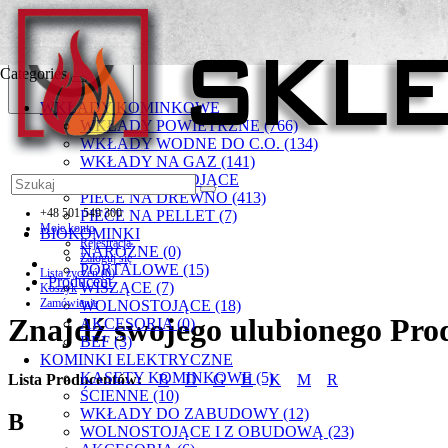
Categories
WKŁADY KOMINKOWE
WKŁADY POWIETRZNE (766)
WKŁADY WODNE DO C.O. (134)
WKŁADY NA GAZ (141)
PIECYKI WOLNOSTOJĄCE
PIECE NA DREWNO (413)
+48 501 549 300
PIECE NA PELLET (7)
Moje konto
BIOKOMINKI
Rejestracja
NAROŻNE (0)
Zaloguj się
PORTALOWE (15)
Lista życzeń (0)
Producent
WISZĄCE (7)
Koszyk
Zamówienie
WOLNOSTOJĄCE (18)
Znajdź swojego ulubionego Pro
AKCESORIA (0)
BEF (3)
KOMINKI ELEKTRYCZNE
KASETY KOMINKOWE (5)
Lista Producentów:
B
D
G
H
K
M
R
ŚCIENNE (10)
WKŁADY DO ZABUDOWY (12)
B
WOLNOSTOJĄCE I Z OBUDOWĄ (23)