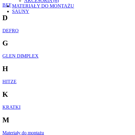
AKCESORIA (6)
BEF
MATERIAŁY DO MONTAŻU
SAUNY
D
DEFRO
G
GLEN DIMPLEX
H
HITZE
K
KRATKI
M
Materiały do montażu