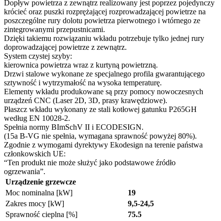
Dopływ powietrza z zewnątrz realizowany jest poprzez pojedynczy
krócieć oraz puszki rozprężającej rozprowadzającej powietrze na
poszczególne rury dolotu powietrza pierwotnego i wtórnego ze
zintegrowanymi przepustnicami.
Dzięki takiemu rozwiązaniu wkładu potrzebuje tylko jednej rury
doprowadzającej powietrze z zewnątrz.
System czystej szyby:
kierownica powietrza wraz z kurtyną powietrzną.
Drzwi stalowe wykonane ze specjalnego profila gwarantującego
sztywność i wytrzymałość na wysoka temperaturę.
Elementy wkładu produkowane są przy pomocy nowoczesnych
urządzeń CNC (Laser 2D, 3D, prasy krawędziowe).
Płaszcz wkładu wykonany ze stali kotłowej gatunku P265GH
według EN 10028-2.
Spełnia normy BImSchV II i ECODESIGN.
(15a B-VG nie spełnia, wymagana sprawność powyżej 80%).
Zgodnie z wymogami dyrektywy Ekodesign na terenie państwa
członkowskich UE:
“Ten produkt nie może służyć jako podstawowe źródło
ogrzewania”.
Urządzenie grzewcze
Moc nominalna [kW]
19
Zakres mocy [kW]
9,5-24,5
Sprawność cieplna [%]
75.5