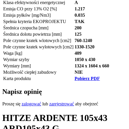
Klasa efektywności energetycznej
A
Emisja CO przy 13% O2 [%]
1.217
Emisja pyłków [mg/Nm3]
0.035
Spełnia kryteria EKOPROJEKTU
TAK
Średnica czopucha [mm]
200
Średnica dolotu powietrza [mm]
125
Pole czynne kratek wlotowych [cm2]
760-1240
Pole czynne kratek wylotowych [cm2]
1330-1520
Waga [kg]
409
Wymiar szyby
1050 x 430
Wymiary [mm]
1324 x 1604 x 660
Możliwość ciepłej zabudowy
NIE
Karta produktu
Pobierz PDF
Napisz opinię
Proszę się
zalogować
lub
zarejestrować
aby obejrzeć
HITZE ARDENTE 105x43
ARD105x43.G