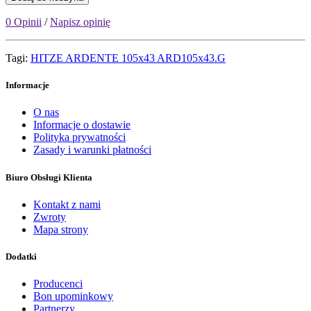
0 Opinii
/
Napisz opinię
Tagi:
HITZE ARDENTE 105x43 ARD105x43.G
Informacje
O nas
Informacje o dostawie
Polityka prywatności
Zasady i warunki płatności
Biuro Obsługi Klienta
Kontakt z nami
Zwroty
Mapa strony
Dodatki
Producenci
Bon upominkowy
Partnerzy